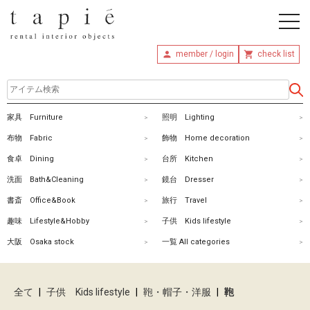
member / login
check list
ホ
家具 Furniture
照明 Lighting
ー
布物 Fabric
飾物 Home decoration
ム
食卓 Dining
台所 Kitchen
洗面 Bath&Cleaning
鏡台 Dresser
商
書斎 Office&Book
旅行 Travel
品
趣味 Lifestyle&Hobby
子供 Kids lifestyle
を
大阪 Osaka stock
一覧 All categories
探
す
全て
|
子供 Kids lifestyle
|
鞄・帽子・洋服
|
鞄