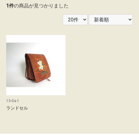
1件
の商品が見つかりました
レ
ン
タ
ル
ガ
イ
ド
配
送
13-Ga-1
に
ランドセル
つ
い
て