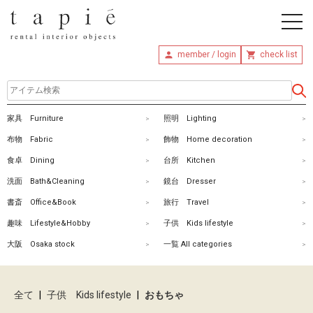
member / login
check list
ホ
家具 Furniture
照明 Lighting
ー
布物 Fabric
飾物 Home decoration
ム
食卓 Dining
台所 Kitchen
洗面 Bath&Cleaning
鏡台 Dresser
商
書斎 Office&Book
旅行 Travel
品
趣味 Lifestyle&Hobby
子供 Kids lifestyle
を
大阪 Osaka stock
一覧 All categories
探
す
全て
|
子供 Kids lifestyle
|
おもちゃ