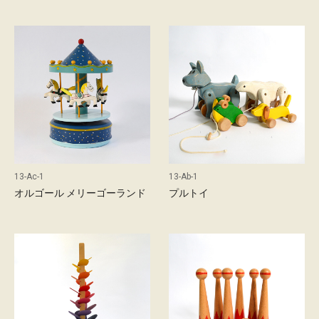
d
店
舗
の
ご
案
内
13-Ac-1
13-Ab-1
最
オルゴール メリーゴーランド
プルトイ
新
情
報
会
社