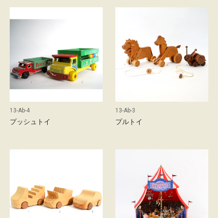
l
s
13-Ab-4
13-Ab-3
プッシュトイ
プルトイ
c