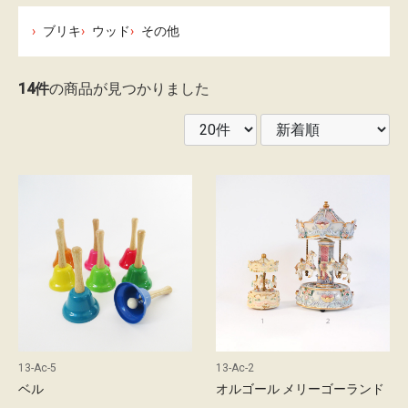
レ
ブリキ
ウッド
その他
ン
タ
14件
の商品が見つかりました
ル
ガ
イ
ド
配
送
に
つ
い
13-Ac-5
13-Ac-2
て
ベル
オルゴール メリーゴーランド