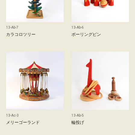
概
要
お
問
13-Ab-7
13-Ab-6
い
カラコロツリー
ボーリングピン
合
わ
せ
採
用
情
報
13-Ab-5
13-Ac-3
輪投げ
メリーゴーランド