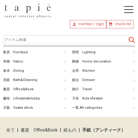
member / login
check list
ホ
家具 Furniture
照明 Lighting
ー
布物 Fabric
飾物 Home decoration
ム
食卓 Dining
台所 Kitchen
洗面 Bath&Cleaning
鏡台 Dresser
商
書斎 Office&Book
旅行 Travel
品
趣味 Lifestyle&Hobby
子供 Kids lifestyle
を
大阪 Osaka stock
一覧 All categories
探
す
全て
|
書斎 Office&Book
|
紙もの
|
手紙（アンティーク）