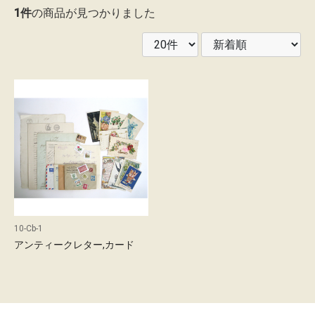
1件
の商品が見つかりました
レ
ン
タ
ル
ガ
イ
ド
配
送
10-Cb-1
に
アンティークレター,カード
つ
い
て