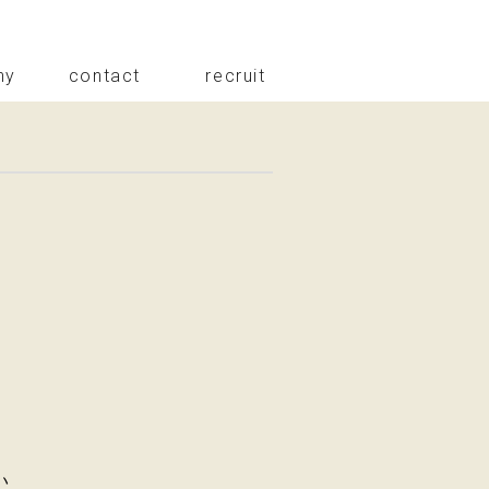
ny
contact
recruit
い